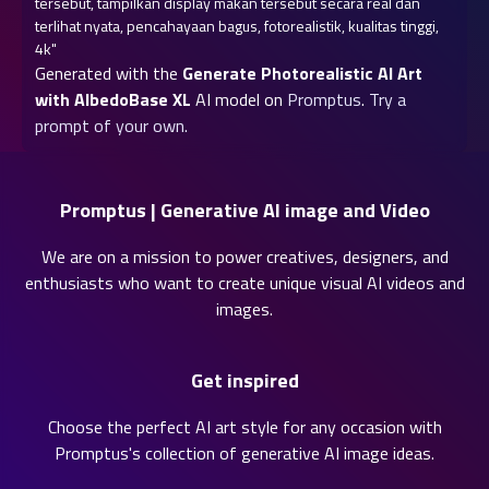
tersebut, tampilkan display makan tersebut secara real dan 
terlihat nyata, pencahayaan bagus, fotorealistik, kualitas tinggi, 
4k"
Generated with the
Generate Photorealistic AI Art
with AlbedoBase XL
AI model on
Promptus
.
Try a
prompt of your own.
Promptus | Generative AI image and Video
We are on a mission to power creatives, designers, and
enthusiasts who want to create unique visual AI videos and
images.
Get inspired
Choose the perfect AI art style for any occasion with
Promptus's collection of
generative AI image ideas
.