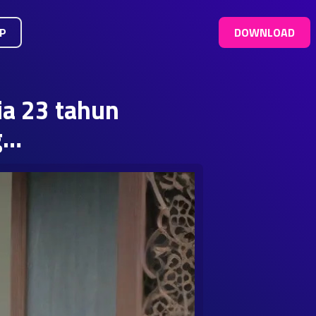
UP
DOWNLOAD
ia 23 tahun
g…