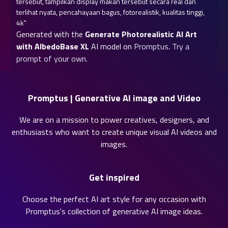
tersebut, tampilkan display makan tersebut secara real dan 
terlihat nyata, pencahayaan bagus, fotorealistik, kualitas tinggi, 
4k"
Generated with the
Generate Photorealistic AI Art
with AlbedoBase XL
AI model on
Promptus
.
Try a
prompt of your own.
Promptus | Generative AI image and Video
We are on a mission to power creatives, designers, and
enthusiasts who want to create unique visual AI videos and
images.
Get inspired
Choose the perfect AI art style for any occasion with
Promptus's collection of
generative AI image ideas
.